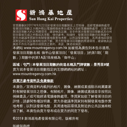
背景圖像於2017年9月22日於發展項目期數附近上空拍攝，並經電腦修飾處理，
發展項目期數之大概外觀以電腦模擬效果合成加入並經電腦修飾處理，以展示發
展項目期數大約之周圍環境，建築物及設施，並非作展示發展項目期數或其任何
部分最後完成之外觀或其景觀，僅供參考。拍攝時，發展項目期數仍在興建中。
賣方亦建議準買家到有關發展地盤實地考察，以對該發展地盤，其周邊地區環境
及附近的公共設施有較佳的了解。賣方對發展項目期數的周邊環境，建築物及設
施並不作出不論明示或隱含之要約、承諾、陳述或保證。
本網站 www.mountregency.com.hk 如被視為廣告則本告示適用。
發展項目期數名稱: 御半山發展項目(「發展項目」)的第1期(「期
數」) 期數中的第1A及1B座稱為「御半山」
區域：屯門 | 本發展項目期數的街道名稱及門牌號數：景秀里8號
賣方就本發展項目期數指定的互聯網網站的網址：
www.mountregency.com.hk
供買方參考資料及免責條款
本廣告／宣傳資料內載列的相片、圖像、繪圖或素描顯示純屬畫家
對有關發展項目之想像。有關相片、圖像、繪圖或素描並非按照比
例繪畫及／或可能經過電腦修飾處理。準買家如欲了解發展項目的
詳情，請參閱售樓說明書。賣方亦建議準買家到有關發展地盤作實
地考察，以對該發展地盤、其周邊地區環境及附近的公共設施有較
佳了解。本廣告由賣方
發布
或在賣方的同意下發布。
©2018 新鴻基地產發展有限公司。版權所有
版權與商標